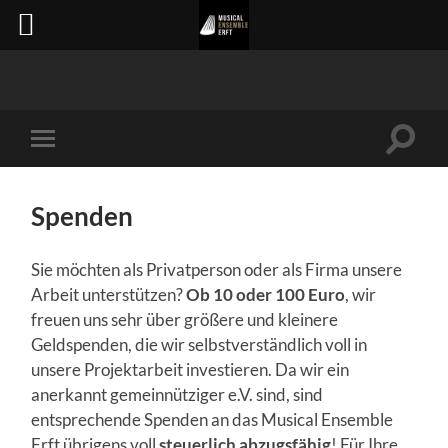
Suchfe
Mobile-
ein-/a
Menü
ein-/ausblenden
Spenden
Sie möchten als Privatperson oder als Firma unsere
Arbeit unterstützen?
Ob 10 oder 100 Euro
, wir
freuen uns sehr über größere und kleinere
Geldspenden, die wir selbstverständlich voll in
unsere Projektarbeit investieren. Da wir ein
anerkannt gemeinnütziger e.V. sind, sind
entsprechende Spenden an das Musical Ensemble
Erft übrigens voll
steuerlich abzugsfähig
! Für Ihre