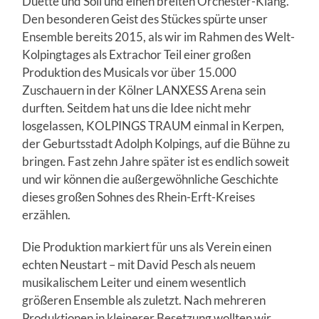
Duette und Soli und einen breiten Orchester-Klang.
Den besonderen Geist des Stückes spürte unser
Ensemble bereits 2015, als wir im Rahmen des Welt-
Kolpingtages als Extrachor Teil einer großen
Produktion des Musicals vor über 15.000
Zuschauern in der Kölner LANXESS Arena sein
durften. Seitdem hat uns die Idee nicht mehr
losgelassen, KOLPINGS TRAUM einmal in Kerpen,
der Geburtsstadt Adolph Kolpings, auf die Bühne zu
bringen. Fast zehn Jahre später ist es endlich soweit
und wir können die außergewöhnliche Geschichte
dieses großen Sohnes des Rhein-Erft-Kreises
erzählen.
Die Produktion markiert für uns als Verein einen
echten Neustart – mit David Pesch als neuem
musikalischem Leiter und einem wesentlich
größeren Ensemble als zuletzt. Nach mehreren
Produktionen in kleinerer Besetzung wollten wir